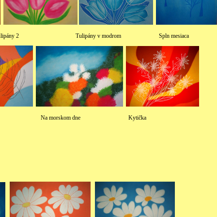
y 2 Tulipány v modrom Spln mesiac
skom dne Kytička