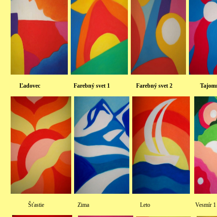
Ľadovec Farebný svet 1 Farebný svet 2 T
Šťastie Zima Leto Vesmír 1 V