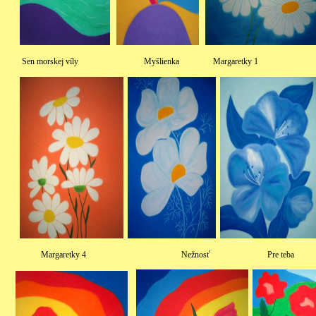
Sen morskej víly Myšlienka Marg
Margaretky 4 Nežnosť Pre teba Anjelik pre