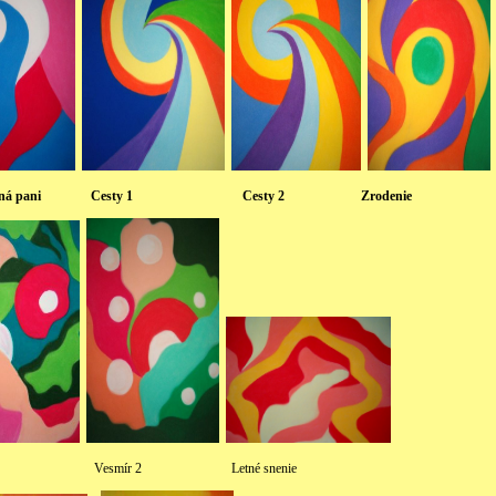
ajomná pani Cesty 1 Cesty 2 Zrodenie
esmír 2 Letné snenie