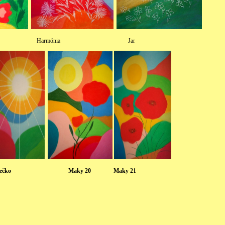
ke Harmónia Jar
iečko Maky 20 Maky 21