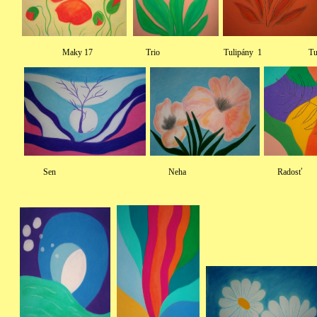
Maky 17 Trio Tulipány 1 Tulipán
Sen Neha Radosť Na mor