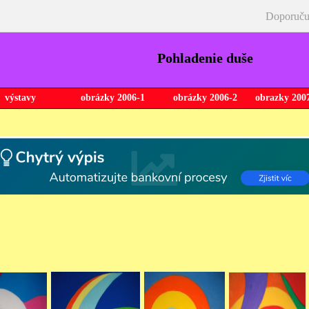
Doporuču
Pohladenie duše
výstavy
obrázky 2006-1
obrázky 2006-2
obrazky 2007