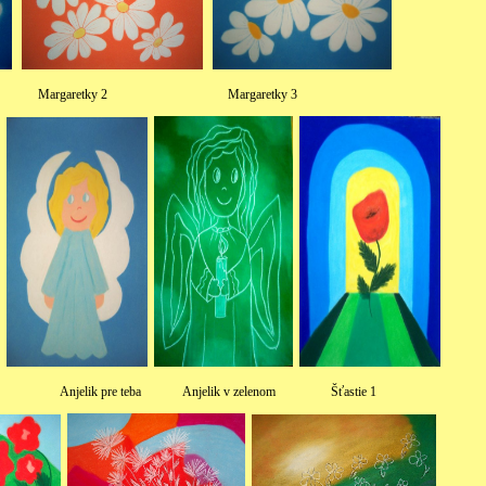
aretky 1 Margaretky 2 Margaretky
 teba Anjelik v zelenom Šťastie 1