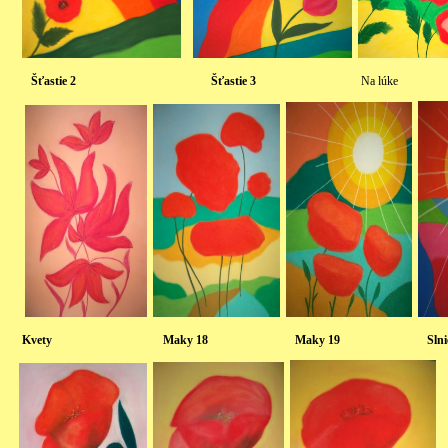
Šťastie 2 Šťastie 3
Na lú
Kvety Maky 18 Maky 19 Sln