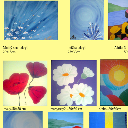
Modrý sen -akryl túžba- akryl Afrika 3 A
20x15cm 25x30cm 50x70cm 5
maky-50x50 cm margarety2 - 50x50 cm slnko -30x50cm sneni