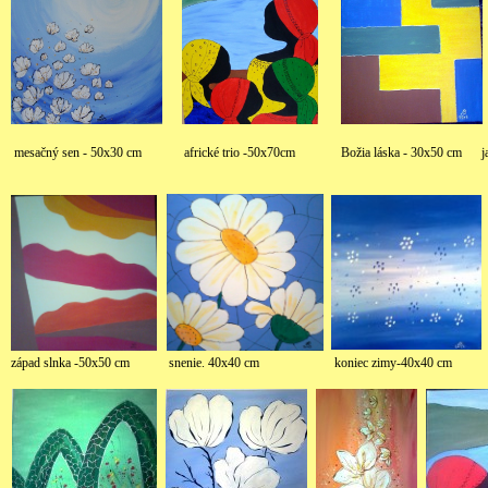
mesačný sen - 50x30 cm africké trio -50x70cm Božia láska - 30x5
západ slnka -50x50 cm snenie. 40x40 cm koniec zimy-40x40 cm mami