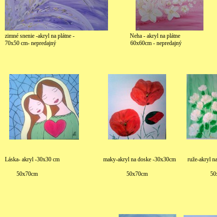
zimné snenie -akryl na plátne - Neha - akryl na plátne A
70x50 cm- nepredajný 60x60cm - nepredajný
Láska- akryl -30x30 cm maky-akryl na doske -30x
50x70cm 50x70cm 50x7