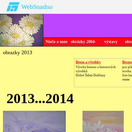
WebSnadno
Niečo o mne
obrázky 2004-
výstavy
obr
2005
obrazky 2013
Beton a výrobky
Bestpo
Výroba betonu a betonových
pro př
výrobků
tvorba
Dobré Štěstí-Dobřany
free h
estate
2013...2014